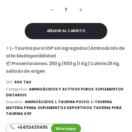
era:
es:
$24,000.00.
$14,499.99.
AÑADIR AL CARRITO
⚡ L-Taurina pura USP sin agregados | Aminoácido de
alta biodisponibilidad
📦 Presentaciones: 250 g | 500 g | 1 Kg | Cuñete 25 Kg
sellado de origen
SKU:
500 TAU
Categorías:
AMINOÁCIDOS Y ACTIVOS PUROS
,
SUPLEMENTOS
DIETARIOS
Etiquetas:
AMINOÁCIDOS
,
L TAURINA POLVO
,
L-TAURINA
,
MATERIA PRIMA
,
SUPLEMENTOS DEPORTIVOS
,
TAURINA PURA
,
TAURINA USP
+541134311495
Whatsapp