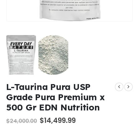
L-Taurina Pura USP
Grade Pura Premium x
500 Gr EDN Nutrition
El
El
$
14,499.99
$
24,000.00
precio
precio
original
actual