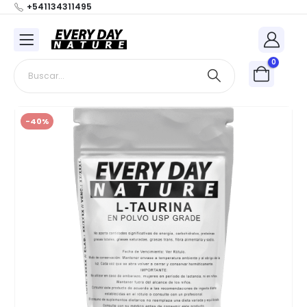
+541134311495
0
-40%