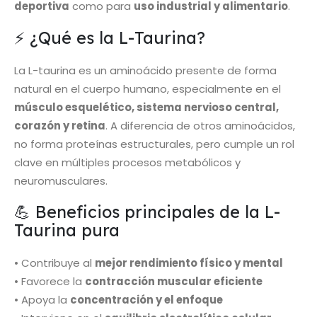
deportiva
como para
uso industrial y alimentario
.
⚡ ¿Qué es la L-Taurina?
La L-taurina es un aminoácido presente de forma
natural en el cuerpo humano, especialmente en el
músculo esquelético, sistema nervioso central,
corazón y retina
. A diferencia de otros aminoácidos,
no forma proteínas estructurales, pero cumple un rol
clave en múltiples procesos metabólicos y
neuromusculares.
💪 Beneficios principales de la L-
Taurina pura
• Contribuye al
mejor rendimiento físico y mental
• Favorece la
contracción muscular eficiente
• Apoya la
concentración y el enfoque