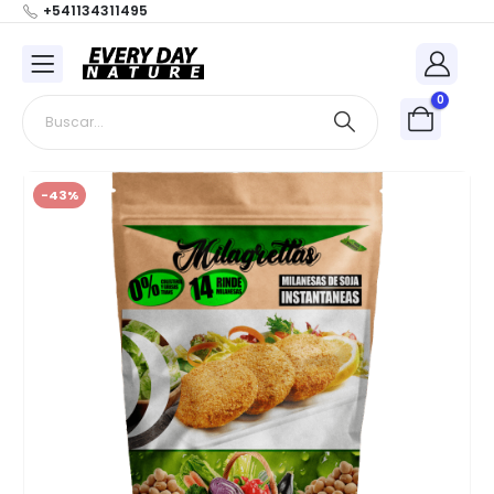
+541134311495
0
-43%