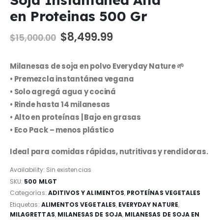
en Proteinas 500 Gr
El
El
$
8,499.99
$
15,000.00
precio
precio
original
actual
Milanesas de soja en polvo Everyday Nature 🌱
era:
es:
$15,000.00.
$8,499.99.
• Premezcla instantánea vegana
• Solo agregá agua y cociná
• Rinde hasta 14 milanesas
• Alto en proteínas | Bajo en grasas
• Eco Pack – menos plástico
Ideal para comidas rápidas, nutritivas y rendidoras.
Availability:
Sin existencias
SKU:
500 MLGT
Categorías:
ADITIVOS Y ALIMENTOS
,
PROTEÍNAS VEGETALES
Etiquetas:
ALIMENTOS VEGETALES
,
EVERYDAY NATURE
,
MILAGRETTAS
,
MILANESAS DE SOJA
,
MILANESAS DE SOJA EN