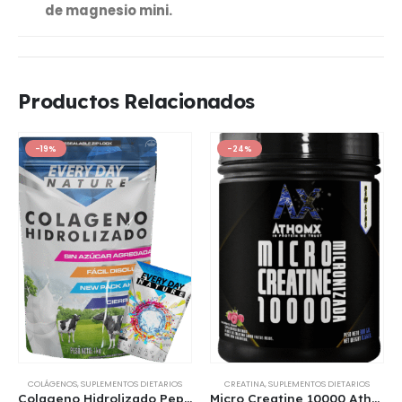
de magnesio mini.
Productos Relacionados
-19%
-24%
COLÁGENOS
,
SUPLEMENTOS DIETARIOS
CREATINA
,
SUPLEMENTOS DIETARIOS
Colageno Hidrolizado Peptidos 1 Kg + 250 Gr Cloruro De Magnesio Gratis
Micro Creatine 10000 AthomX Creatina Micronizada 300 Gr