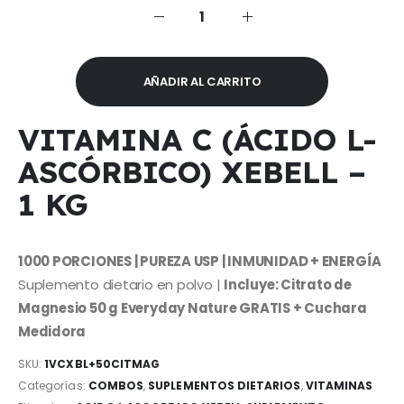
$35,000.00.
$19,499.99.
AÑADIR AL CARRITO
VITAMINA C (ÁCIDO L-
ASCÓRBICO) XEBELL –
1 KG
1000 PORCIONES | PUREZA USP | INMUNIDAD + ENERGÍA
Suplemento dietario en polvo |
Incluye: Citrato de
Magnesio 50 g Everyday Nature GRATIS + Cuchara
Medidora
SKU:
1VCXBL+50CITMAG
Categorías:
COMBOS
,
SUPLEMENTOS DIETARIOS
,
VITAMINAS