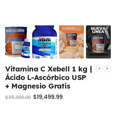
Vitamina C Xebell 1 kg |
Ácido L-Ascórbico USP
+ Magnesio Gratis
El
El
$
19,499.99
$
35,000.00
precio
precio
original
actual
era:
es: