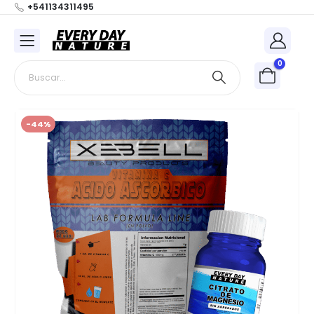
+541134311495
0
-44%