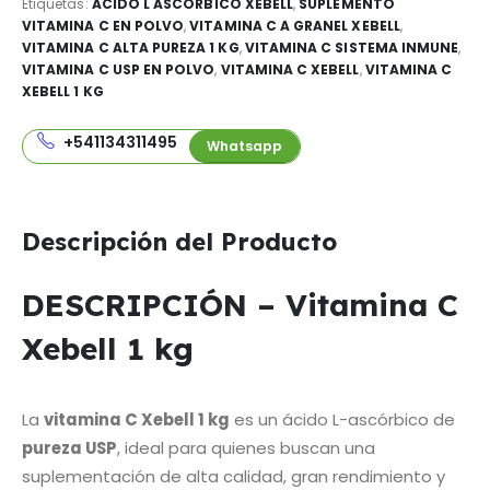
Etiquetas:
ACIDO L ASCORBICO XEBELL
,
SUPLEMENTO
VITAMINA C EN POLVO
,
VITAMINA C A GRANEL XEBELL
,
VITAMINA C ALTA PUREZA 1 KG
,
VITAMINA C SISTEMA INMUNE
,
VITAMINA C USP EN POLVO
,
VITAMINA C XEBELL
,
VITAMINA C
XEBELL 1 KG
+541134311495
Whatsapp
Descripción del Producto
DESCRIPCIÓN – Vitamina C
Xebell 1 kg
La
vitamina C Xebell 1 kg
es un ácido L-ascórbico de
pureza USP
, ideal para quienes buscan una
suplementación de alta calidad, gran rendimiento y